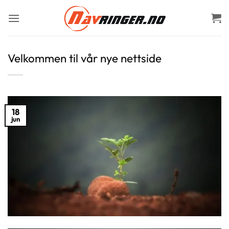
Skip
to
content
Velkommen til vår nye nettside
18
jun