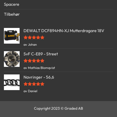
Spacere
Tilbehør
DEWALT DCF894HN-XJ Mutterdragare 18V
Vurdert
5
av Johan
av 5
SvF C-E89 - Street
Vurdert
5
av Mathias Blomqvist
av 5
Navringer - 56,6
Vurdert
5
av Daniel
av 5
Copyright 2023 © Graded AB