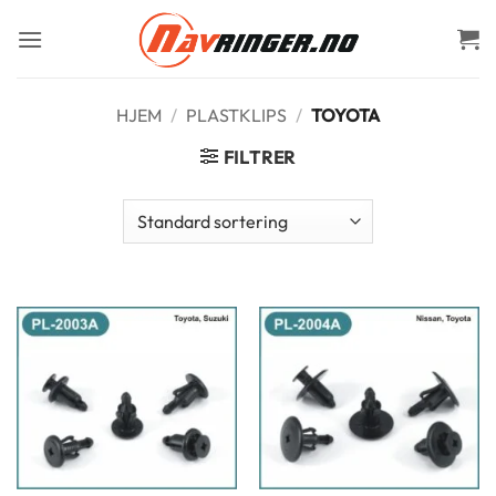
Skip
to
content
HJEM
/
PLASTKLIPS
/
TOYOTA
FILTRER