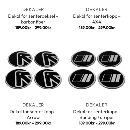
DEKALER
DEKALER
Dekal for senterdeksel –
Dekal for senterkopp –
karbonfiber
4X4
Prisområde:
Prisomr
189.00
kr
–
299.00
kr
189.00
kr
–
299.00
kr
189.00kr
189.00k
til
til
299.00kr
299.00k
DEKALER
DEKALER
Dekal for senterkopp –
Dekal for senterkopp –
Arrow
Banding / striper
Prisområde:
Prisomr
189.00
kr
–
299.00
kr
189.00
kr
–
299.00
kr
189.00kr
189.00k