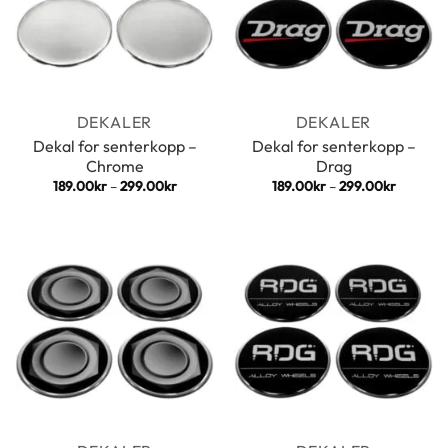
DEKALER
DEKALER
Dekal for senterkopp –
Dekal for senterkopp –
Chrome
Drag
Prisområde:
Prisomr
189.00
kr
–
299.00
kr
189.00
kr
–
299.00
kr
189.00kr
189.00k
til
til
299.00kr
299.00k