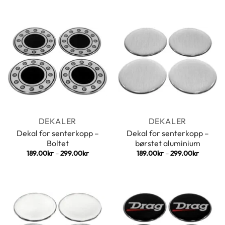
til
til
299.00kr
299.00k
DEKALER
DEKALER
Dekal for senterkopp –
Dekal for senterkopp –
Boltet
børstet aluminium
Prisområde:
Prisomr
189.00
kr
–
299.00
kr
189.00
kr
–
299.00
kr
189.00kr
189.00k
til
til
299.00kr
299.00k