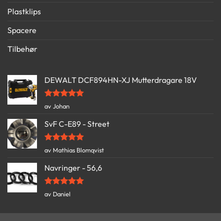
Plastklips
Spacere
Tilbehør
DEWALT DCF894HN-XJ Mutterdragare 18V
Vurdert
5
av Johan
av 5
SvF C-E89 - Street
Vurdert
5
av Mathias Blomqvist
av 5
Navringer - 56,6
Vurdert
5
av Daniel
av 5