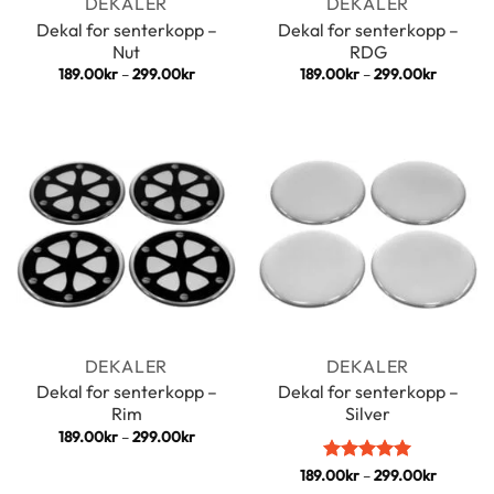
DEKALER
DEKALER
Dekal for senterkopp –
Dekal for senterkopp –
Nut
RDG
Prisområde:
Prisomr
189.00
kr
–
299.00
kr
189.00
kr
–
299.00
kr
189.00kr
189.00k
til
til
299.00kr
299.00k
DEKALER
DEKALER
Dekal for senterkopp –
Dekal for senterkopp –
Rim
Silver
Prisområde:
189.00
kr
–
299.00
kr
189.00kr
til
Prisomr
189.00
Vurdert
kr
–
299.00
5
kr
299.00kr
189.00k
av 5