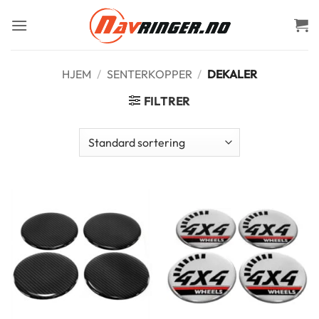
Skip
to
content
HJEM
/
SENTERKOPPER
/
DEKALER
FILTRER