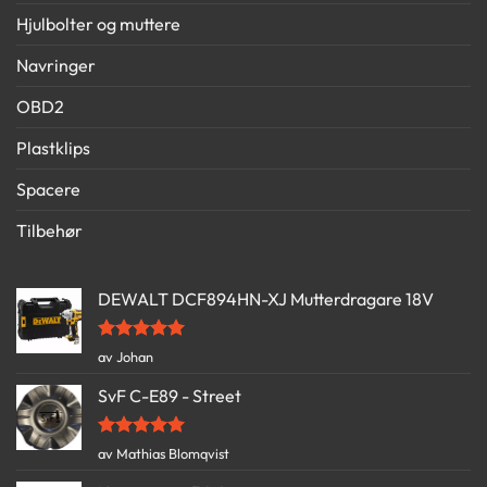
Hjulbolter og muttere
Navringer
OBD2
Plastklips
Spacere
Tilbehør
DEWALT DCF894HN-XJ Mutterdragare 18V
Vurdert
5
av Johan
av 5
SvF C-E89 - Street
Vurdert
5
av Mathias Blomqvist
av 5