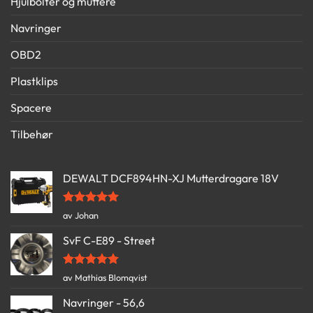
Hjulbolter og muttere
Navringer
OBD2
Plastklips
Spacere
Tilbehør
DEWALT DCF894HN-XJ Mutterdragare 18V
Vurdert
5
av Johan
av 5
SvF C-E89 - Street
Vurdert
5
av Mathias Blomqvist
av 5
Navringer - 56,6