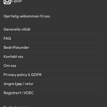
E-post
Hjertelig velkommen til oss.
Generelle vilkår
FAQ
Bedriftskunder
Kontakt oss
Om oss
Privacy policy & GDPR
Angre kjøp / retur
Registrert i VOEC