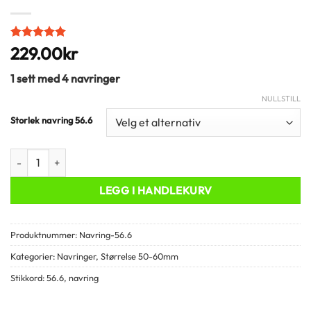
Vurdert
2
5
229.00
kr
av 5 basert
på
1 sett med 4 navringer
kundevurderinger
NULLSTILL
Storlek navring 56.6
Navringer - 56,6 antall
LEGG I HANDLEKURV
Produktnummer:
Navring-56.6
Kategorier:
Navringer
,
Størrelse 50-60mm
Stikkord:
56.6
,
navring