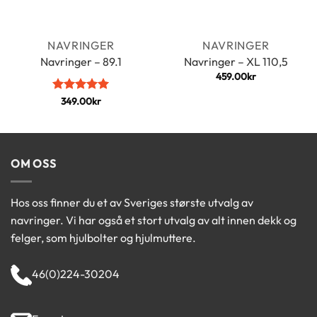
NAVRINGER
NAVRINGER
Navringer – 89.1
Navringer – XL 110,5
459.00
kr
Vurdert
349.00
kr
5
av 5
OM OSS
Hos oss finner du et av Sveriges største utvalg av
navringer. Vi har også et stort utvalg av alt innen dekk og
felger, som hjulbolter og hjulmuttere.
46(0)224-30204