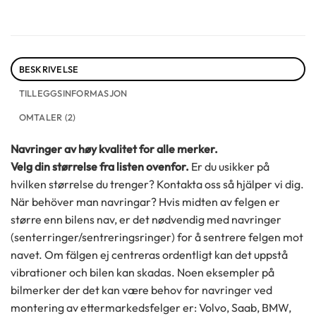
BESKRIVELSE
TILLEGGSINFORMASJON
OMTALER (2)
Navringer av høy kvalitet for alle merker.
Velg din størrelse fra listen ovenfor.
Er du usikker på
hvilken størrelse du trenger? Kontakta oss så hjälper vi dig.
När behöver man navringar? Hvis midten av felgen er
større enn bilens nav, er det nødvendig med navringer
(senterringer/sentreringsringer) for å sentrere felgen mot
navet. Om fälgen ej centreras ordentligt kan det uppstå
vibrationer och bilen kan skadas. Noen eksempler på
bilmerker der det kan være behov for navringer ved
montering av ettermarkedsfelger er: Volvo, Saab, BMW,