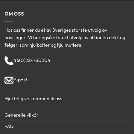
OM OSS
Hos oss finner du et av Sveriges største utvalg av
navringer. Vi har også et stort utvalg av alt innen dekk og
felger, som hjulbolter og hjulmuttere.
46(0)224-30204
E-post
Hjertelig velkommen til oss.
Generelle vilkår
FAQ