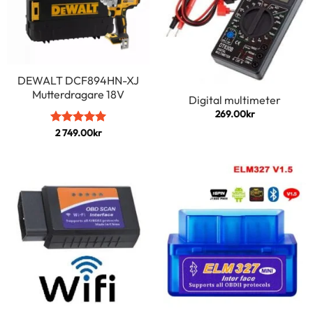
DEWALT DCF894HN-XJ
Mutterdragare 18V
Digital multimeter
269.00
kr
2 749.00
kr
Vurdert
5
av 5