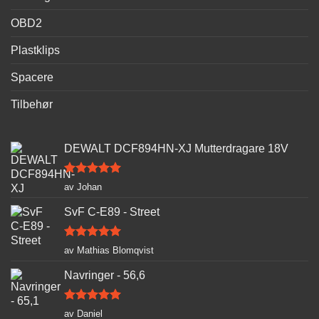
OBD2
Plastklips
Spacere
Tilbehør
DEWALT DCF894HN-XJ Mutterdragare 18V
Vurdert
5
av Johan
av 5
SvF C-E89 - Street
Vurdert
5
av Mathias Blomqvist
av 5
Navringer - 56,6
Vurdert
5
av Daniel