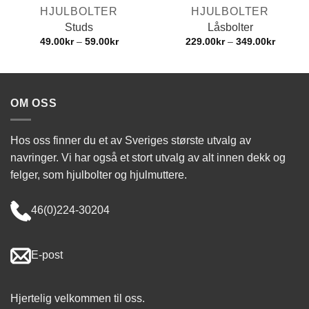
HJULBOLTER
HJULBOLTER
Studs
Låsbolter
Prisområde:
Prisomr
49.00
kr
–
59.00
kr
229.00
kr
–
349.00
kr
49.00kr
229.00k
til
til
59.00kr
349.00k
OM OSS
Hos oss finner du et av Sveriges største utvalg av
navringer. Vi har også et stort utvalg av alt innen dekk og
felger, som hjulbolter og hjulmuttere.
46(0)224-30204
E-post
Hjertelig velkommen til oss.