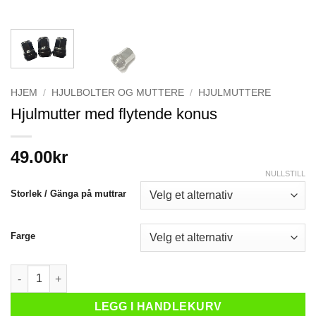
HJEM
/
HJULBOLTER OG MUTTERE
/
HJULMUTTERE
Hjulmutter med flytende konus
49.00
kr
NULLSTILL
Storlek / Gänga på muttrar
Farge
Hjulmutter med flytende konus antall
LEGG I HANDLEKURV