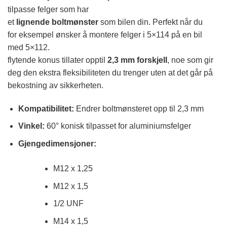
tilpasse felger som har
et
lignende boltmønster
som bilen din. Perfekt når du
for eksempel ønsker å montere felger i 5×114 på en bil
med 5×112.
flytende konus tillater opptil
2,3 mm forskjell
, noe som gir
deg den ekstra fleksibiliteten du trenger uten at det går på
bekostning av sikkerheten.
Kompatibilitet:
Endrer boltmønsteret opp til 2,3 mm
Vinkel:
60° konisk tilpasset for aluminiumsfelger
Gjengedimensjoner:
M12 x 1,25
M12 x 1,5
1/2 UNF
M14 x 1,5