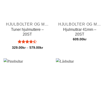
HJULBOLTER OG MUTTERE
HJULBOLTER OG MUTTERE
Tuner hjulmuttere –
Hjulmuttrar 41mm –
20ST
20ST
609.00
kr
Vurdert
Prisområde:
329.00
kr
–
579.00
kr
329.00kr
4.4
av 5
til
579.00kr