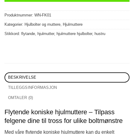
Produktnummer:
WN-FK01
Kategorier:
Hjulbolter og muttere
,
Hjulmuttere
Stikkord:
flytande
,
hjulmutter
,
hjulmuttere hjulbolter
,
hustru
BESKRIVELSE
TILLEGGSINFORMASJON
OMTALER (0)
Flytende koniske hjulmuttere – Tilpass
felgene dine til tross for ulike boltmønstre
Med våre flytende koniske hjulmuttere kan du enkelt