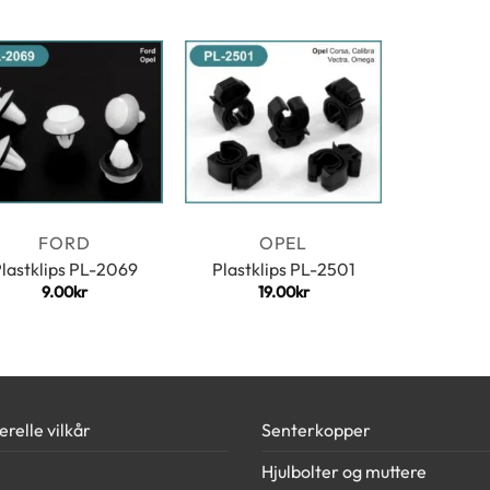
FORD
OPEL
lastklips PL-2069
Plastklips PL-2501
9.00
kr
19.00
kr
relle vilkår
Senterkopper
Hjulbolter og muttere