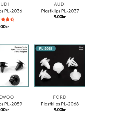
AUDI
AUDI
ips PL-2036
Plastklips PL-2037
9.00
kr
ert
.00
kr
av 5
EWOO
FORD
ips PL-2059
Plastklips PL-2068
.00
kr
9.00
kr