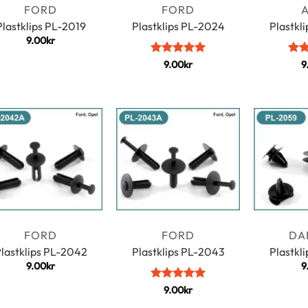
FORD
FORD
Plastklips PL-2019
Plastklips PL-2024
Plastkl
9.00
kr
Vurdert
5
Vurd
9.00
kr
9
av 5
4.5
FORD
FORD
DA
lastklips PL-2042
Plastklips PL-2043
Plastkl
9.00
kr
9
Vurdert
5
9.00
kr
av 5