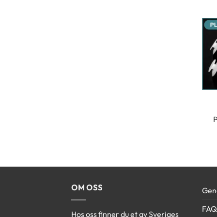
P
OM OSS
Gene
FAQ
Hos oss finner du et av Sveriges