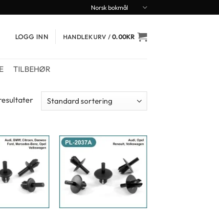
Norsk bokmål
LOGG INN
HANDLEKURV /
0.00
KR
E
TILBEHØR
 resultater