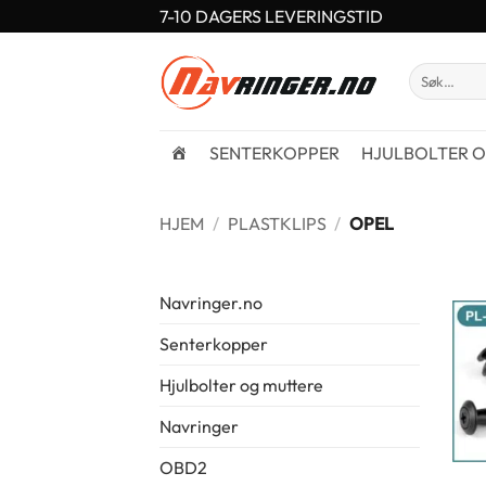
Skip
7-10 DAGERS LEVERINGSTID
to
content
Søk
etter:
SENTERKOPPER
HJULBOLTER O
HJEM
/
PLASTKLIPS
/
OPEL
Navringer.no
Senterkopper
Hjulbolter og muttere
Navringer
OBD2