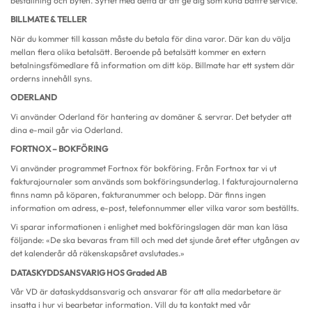
beställning och byten. Syftet med detta är att ge dig som kund bättre service.
BILLMATE & TELLER
När du kommer till kassan måste du betala för dina varor. Där kan du välja
mellan flera olika betalsätt. Beroende på betalsätt kommer en extern
betalningsfömedlare få information om ditt köp. Billmate har ett system där
orderns innehåll syns.
ODERLAND
Vi använder Oderland för hantering av domäner & servrar. Det betyder att
dina e-mail går via Oderland.
FORTNOX – BOKFÖRING
Vi använder programmet Fortnox för bokföring. Från Fortnox tar vi ut
fakturajournaler som används som bokföringsunderlag. I fakturajournalerna
finns namn på köparen, fakturanummer och belopp. Där finns ingen
information om adress, e-post, telefonnummer eller vilka varor som beställts.
Vi sparar informationen i enlighet med bokföringslagen där man kan läsa
följande: «De ska bevaras fram till och med det sjunde året efter utgången av
det kalenderår då räkenskapsåret avslutades.»
DATASKYDDSANSVARIG HOS Graded AB
Vår VD är dataskyddsansvarig och ansvarar för att alla medarbetare är
insatta i hur vi bearbetar information. Vill du ta kontakt med vår