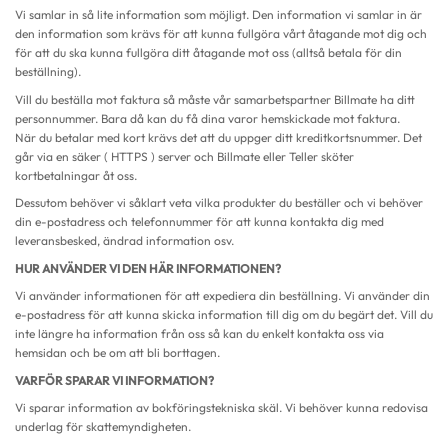
Vi samlar in så lite information som möjligt. Den information vi samlar in är
den information som krävs för att kunna fullgöra vårt åtagande mot dig och
för att du ska kunna fullgöra ditt åtagande mot oss (alltså betala för din
beställning).
Vill du beställa mot faktura så måste vår samarbetspartner Billmate ha ditt
personnummer. Bara då kan du få dina varor hemskickade mot faktura.
När du betalar med kort krävs det att du uppger ditt kreditkortsnummer. Det
går via en säker ( HTTPS ) server och Billmate eller Teller sköter
kortbetalningar åt oss.
Dessutom behöver vi såklart veta vilka produkter du beställer och vi behöver
din e-postadress och telefonnummer för att kunna kontakta dig med
leveransbesked, ändrad information osv.
HUR ANVÄNDER VI DEN HÄR INFORMATIONEN?
Vi använder informationen för att expediera din beställning. Vi använder din
e-postadress för att kunna skicka information till dig om du begärt det. Vill du
inte längre ha information från oss så kan du enkelt kontakta oss via
hemsidan och be om att bli borttagen.
VARFÖR SPARAR VI INFORMATION?
Vi sparar information av bokföringstekniska skäl. Vi behöver kunna redovisa
underlag för skattemyndigheten.