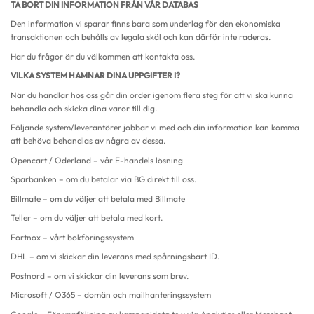
TA BORT DIN INFORMATION FRÅN VÅR DATABAS
Den information vi sparar finns bara som underlag för den ekonomiska
transaktionen och behålls av legala skäl och kan därför inte raderas.
Har du frågor är du välkommen att kontakta oss.
VILKA SYSTEM HAMNAR DINA UPPGIFTER I?
När du handlar hos oss går din order igenom flera steg för att vi ska kunna
behandla och skicka dina varor till dig.
Följande system/leverantörer jobbar vi med och din information kan komma
att behöva behandlas av några av dessa.
Opencart / Oderland – vår E-handels lösning
Sparbanken – om du betalar via BG direkt till oss.
Billmate – om du väljer att betala med Billmate
Teller – om du väljer att betala med kort.
Fortnox – vårt bokföringssystem
DHL – om vi skickar din leverans med spårningsbart ID.
Postnord – om vi skickar din leverans som brev.
Microsoft / O365 – domän och mailhanteringssystem