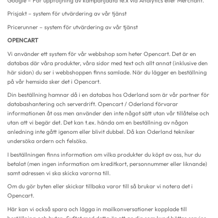
Google – För uppföljning av kampanjdata te.x via Analytics eller Merchant.
Prisjakt – system för utvärdering av vår tjänst
Pricerunner – system för utvärdering av vår tjänst
OPENCART
Vi använder ett system för vår webbshop som heter Opencart. Det är en
databas där våra produkter, våra sidor med text och allt annat (inklusive den
här sidan) du ser i webbshoppen finns samlade. När du lägger en beställning
på vår hemsida sker det i Opencart.
Din beställning hamnar då i en databas hos Oderland som är vår partner för
databashantering och serverdrift. Opencart / Oderland förvarar
informationen åt oss men använder den inte något sätt utan vår tillåtelse och
utan att vi begär det. Det kan t.ex. hända om en beställning av någon
anledning inte gått igenom eller blivit dubbel. Då kan Oderland tekniker
undersöka ordern och felsöka.
I beställningen finns information om vilka produkter du köpt av oss, hur du
betalat (men ingen information om kreditkort, personnummer eller liknande)
samt adressen vi ska skicka varorna till.
Om du gör byten eller skickar tillbaka varor till så brukar vi notera det i
Opencart.
Här kan vi också spara och lägga in mailkonversationer kopplade till