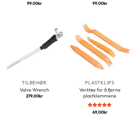
99.00
kr
99.00
kr
TILBEHØR
PLASTKLIPS
Verktøy for å fjerne
Valve Wrench
plastklemmene
279.00
kr
Vurdert
69.00
kr
5
av 5