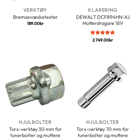
VERKTØY
KLARERING
DEWALT DCF894HN-XJ
Bremsevæsketester
Mutterdragare 18V
189.00
kr
Vurdert
2 749.00
5
kr
av 5
HJULBOLTER
HJULBOLTER
Torx-verktøy 30 mm for
Torx-verktøy 70 mm for
tunerbolter og muttere
tunerbolter og muttere