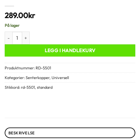
289.00
kr
På lager
RD-5501 Senterkopper 4 stk antall
LEGG I HANDLEKURV
Produktnummer:
RD-5501
Kategorier:
Senterkopper
,
Universell
Stikkord:
rd-5501
,
standard
BESKRIVELSE