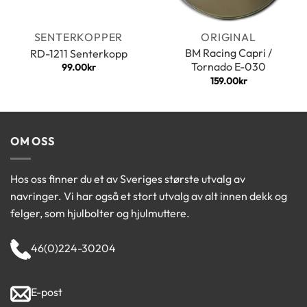
SENTERKOPPER
ORIGINAL
BM Racing Capri /
RD-1211 Senterkopp
Tornado E-030
99.00
kr
159.00
kr
OM OSS
Hos oss finner du et av Sveriges største utvalg av
navringer. Vi har også et stort utvalg av alt innen dekk og
felger, som hjulbolter og hjulmuttere.
46(0)224-30204
E-post