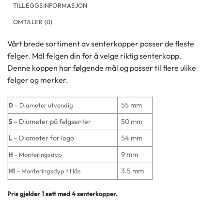
TILLEGGSINFORMASJON
OMTALER (0)
Vårt brede sortiment av senterkopper passer de fleste
felger. Mål felgen din for å velge riktig senterkopp.
Denne koppen har følgende mål og passer til flere ulike
felger og merker.
55 mm
D
– Diameter utvendig
S
– Diameter på felgsenter
50 mm
L
– Diameter for logo
54 mm
9 mm
H
– Monteringsdyp
3.5 mm
H1
– Monteringsdyp til lås
Pris gjelder 1 sett med 4 senterkopper.