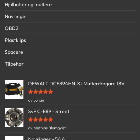
Hjulbolter og muttere
Navringer
OBD2
Plastklips
Spacere
Tilbehør
DEWALT DCF894HN-XJ Mutterdragare 18V
Vurdert
5
av Johan
av 5
SvF C-E89 - Street
Vurdert
5
av Mathias Blomqvist
av 5
Navringer - 56,6