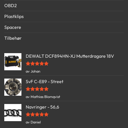
OBD2
Plastklips
Spacere
Tilbehør
DEWALT DCF894HN-XJ Mutterdragare 18V
Vurdert
5
av Johan
av 5
SvF C-E89 - Street
Vurdert
5
av Mathias Blomqvist
av 5
Navringer - 56,6
Vurdert
5
av Daniel
av 5