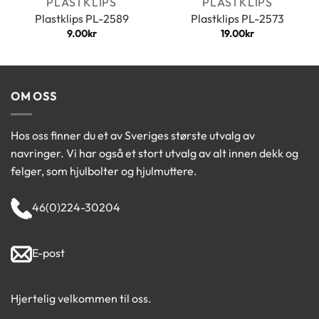
PLASTKLIPS
PLASTKLIPS
Plastklips PL-2589
Plastklips PL-2573
9.00
kr
19.00
kr
OM OSS
Hos oss finner du et av Sveriges største utvalg av
navringer. Vi har også et stort utvalg av alt innen dekk og
felger, som hjulbolter og hjulmuttere.
46(0)224-30204
E-post
Hjertelig velkommen til oss.