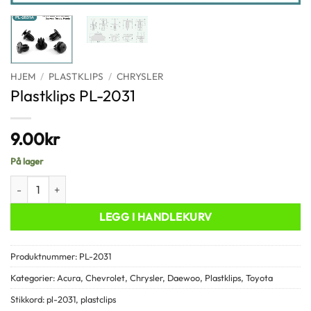
HJEM
/
PLASTKLIPS
/
CHRYSLER
Plastklips PL-2031
9.00
kr
På lager
Plastklips PL-2031 antall
LEGG I HANDLEKURV
Produktnummer:
PL-2031
Kategorier:
Acura
,
Chevrolet
,
Chrysler
,
Daewoo
,
Plastklips
,
Toyota
Stikkord:
pl-2031
,
plastclips