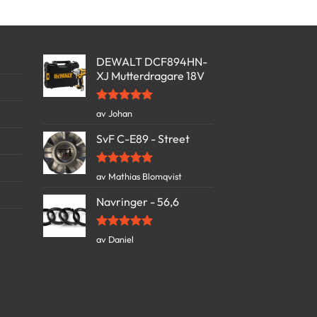
DEWALT DCF894HN-
XJ Mutterdragare 18V
Vurdert
5
av Johan
av 5
SvF C-E89 - Street
Vurdert
5
av Mathias Blomqvist
av 5
Navringer - 56,6
Vurdert
5
av Daniel
av 5