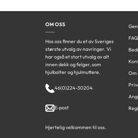
OM OSS
Gene
FAQ
Hos oss finner du et av Sveriges
største utvalg av navringer. Vi
Bedr
har også et stort utvalg av alt
Kont
innen dekk og felger, som
hjulbolter og hjulmuttere.
Om 
Priv
46(0)224-30204
Angr
E-post
Regi
Hjertelig velkommen til oss.