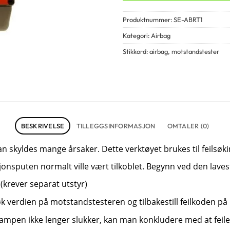
Produktnummer:
SE-ABRT1
Kategori:
Airbag
Stikkord:
airbag
,
motstandstester
BESKRIVELSE
TILLEGGSINFORMASJON
OMTALER (0)
n skyldes mange årsaker. Dette verktøyet brukes til feilsøk
jonsputen normalt ville vært tilkoblet. Begynn ved den lav
e (krever separat utstyr)
øk verdien på motstandstesteren og tilbakestill feilkoden på 
lampen ikke lenger slukker, kan man konkludere med at feilen