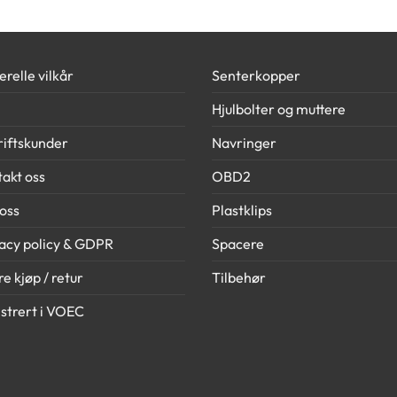
relle vilkår
Senterkopper
Hjulbolter og muttere
iftskunder
Navringer
akt oss
OBD2
oss
Plastklips
acy policy & GDPR
Spacere
e kjøp / retur
Tilbehør
strert i VOEC