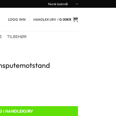
Norsk bokmål
LOGG INN
HANDLEKURV /
0.00
KR
E
TILBEHØR
jonsputemotstand
antall
G I HANDLEKURV