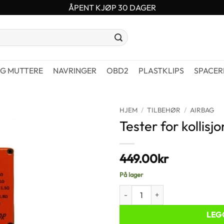
ÅPENT KJØP 30 DAGER
G MUTTERE
NAVRINGER
OBD2
PLASTKLIPS
SPACER
HJEM
/
TILBEHØR
/
AIRBAG
Tester for kollis
449.00
kr
På lager
Tester for kollisjonsputemotstand 
LEG