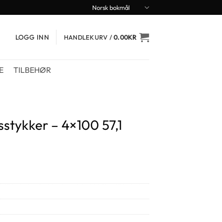
Norsk bokmål
LOGG INN
HANDLEKURV /
0.00
KR
E
TILBEHØR
tykker – 4×100 57,1