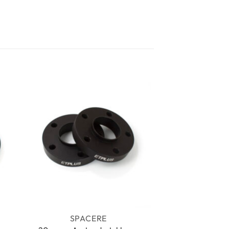
mråde:
kr
kr
SPACERE