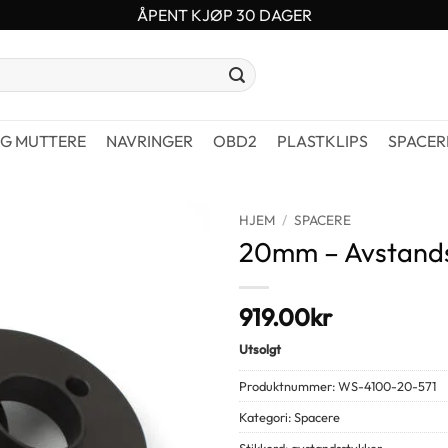
ÅPENT KJØP 30 DAGER
G MUTTERE
NAVRINGER
OBD2
PLASTKLIPS
SPACER
HJEM
/
SPACERE
20mm – Avstandss
919.00
kr
Utsolgt
Produktnummer:
WS-4100-20-571
Kategori:
Spacere
Stikkord:
avstandsstykker