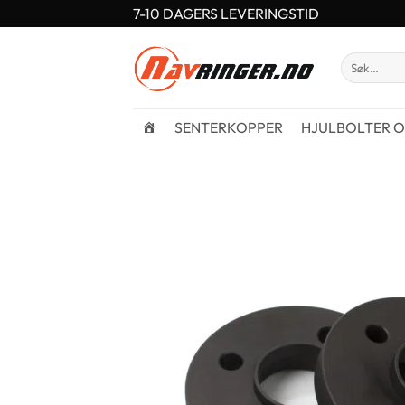
Skip
7-10 DAGERS LEVERINGSTID
to
content
Søk
etter:
SENTERKOPPER
HJULBOLTER O