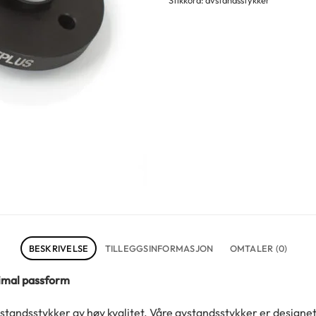
BESKRIVELSE
TILLEGGSINFORMASJON
OMTALER (0)
timal passform
tandsstykker av høy kvalitet. Våre avstandsstykker er designet 