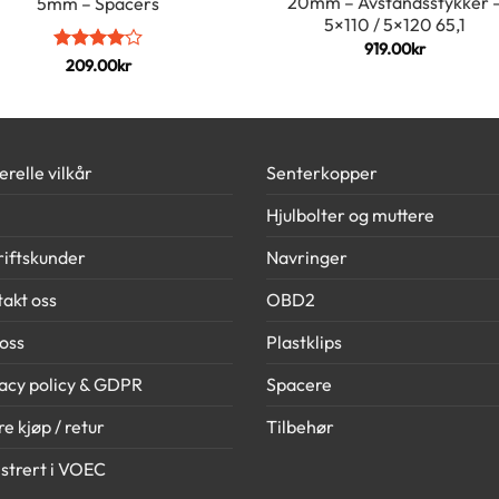
20mm – Avstandsstykker 
5mm – Spacers
5×110 / 5×120 65,1
919.00
kr
Vurdert
4
209.00
kr
av 5
relle vilkår
Senterkopper
Hjulbolter og muttere
iftskunder
Navringer
akt oss
OBD2
oss
Plastklips
acy policy & GDPR
Spacere
e kjøp / retur
Tilbehør
strert i VOEC